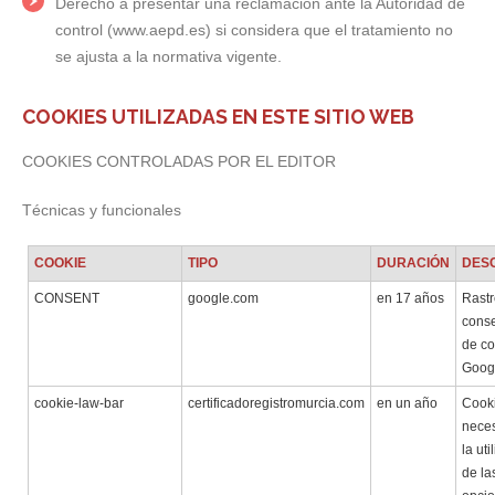
Derecho a presentar una reclamación ante la Autoridad de
control (www.aepd.es) si considera que el tratamiento no
se ajusta a la normativa vigente.
COOKIES UTILIZADAS EN ESTE SITIO WEB
COOKIES CONTROLADAS POR EL EDITOR
Técnicas y funcionales
COOKIE
TIPO
DURACIÓN
DES
CONSENT
google.com
en 17 años
Rastr
conse
de co
Goog
cookie-law-bar
certificadoregistromurcia.com
en un año
Cook
neces
la uti
de la