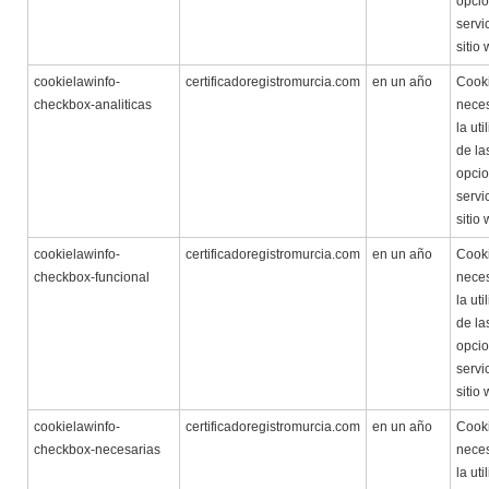
opcio
servi
sitio
cookielawinfo-
certificadoregistromurcia.com
en un año
Cook
checkbox-analiticas
neces
la uti
de la
opcio
servi
sitio
cookielawinfo-
certificadoregistromurcia.com
en un año
Cook
checkbox-funcional
neces
la uti
de la
opcio
servi
sitio
cookielawinfo-
certificadoregistromurcia.com
en un año
Cook
checkbox-necesarias
neces
la uti