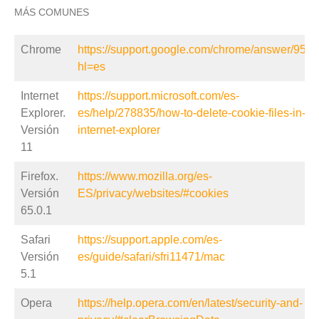
MÁS COMUNES
Chrome
https://support.google.com/chrome/answer/956
hl=es
Internet
https://support.microsoft.com/es-
Explorer.
es/help/278835/how-to-delete-cookie-files-in-
Versión
internet-explorer
11
Firefox.
https://www.mozilla.org/es-
Versión
ES/privacy/websites/#cookies
65.0.1
Safari
https://support.apple.com/es-
Versión
es/guide/safari/sfri11471/mac
5.1
Opera
https://help.opera.com/en/latest/security-and-