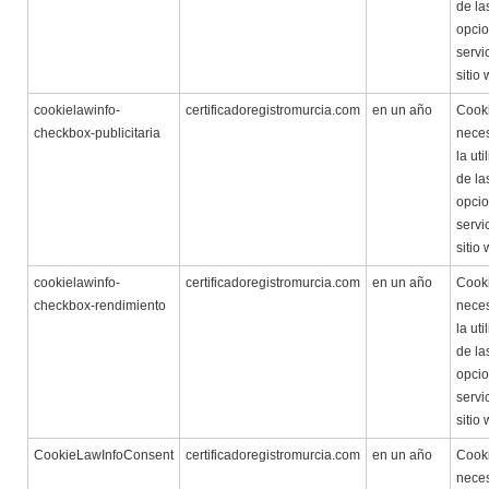
de la
opcio
servi
sitio
cookielawinfo-
certificadoregistromurcia.com
en un año
Cook
checkbox-publicitaria
neces
la uti
de la
opcio
servi
sitio
cookielawinfo-
certificadoregistromurcia.com
en un año
Cook
checkbox-rendimiento
neces
la uti
de la
opcio
servi
sitio
CookieLawInfoConsent
certificadoregistromurcia.com
en un año
Cook
neces