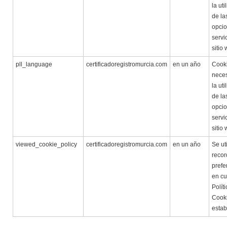
la uti
de la
opcio
servi
sitio
pll_language
certificadoregistromurcia.com
en un año
Cook
neces
la uti
de la
opcio
servi
sitio
viewed_cookie_policy
certificadoregistromurcia.com
en un año
Se ut
recor
prefe
en cu
Polít
Cook
estab