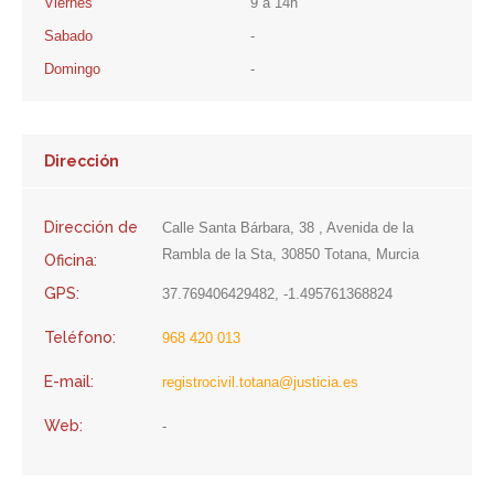
Viernes
9 a 14h
Sabado
-
Domingo
-
Dirección
Dirección de
Calle Santa Bárbara, 38 , Avenida de la
Rambla de la Sta, 30850 Totana, Murcia
Oficina:
GPS:
37.769406429482, -1.495761368824
Teléfono:
968 420 013
E-mail:
registrocivil.totana@justicia.es
Web:
-