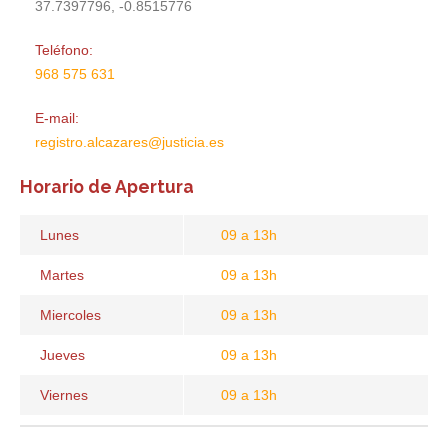
37.7397796, -0.8515776
Teléfono:
968 575 631
E-mail:
registro.alcazares@justicia.es
Horario de Apertura
Lunes
09 a 13h
Martes
09 a 13h
Miercoles
09 a 13h
Jueves
09 a 13h
Viernes
09 a 13h