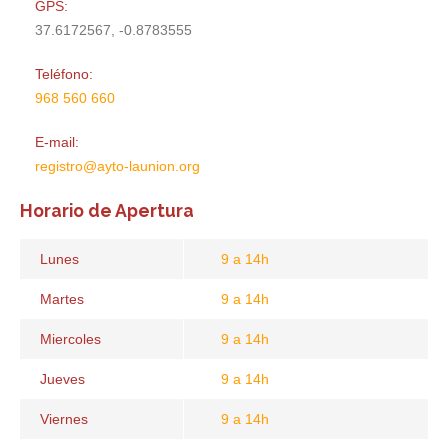
GPS:
37.6172567, -0.8783555
Teléfono:
968 560 660
E-mail:
registro@ayto-launion.org
Horario de Apertura
Lunes
9 a 14h
Martes
9 a 14h
Miercoles
9 a 14h
Jueves
9 a 14h
Viernes
9 a 14h